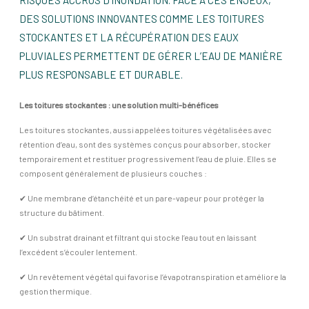
DES SOLUTIONS INNOVANTES COMME LES TOITURES
STOCKANTES ET LA RÉCUPÉRATION DES EAUX
PLUVIALES PERMETTENT DE GÉRER L’EAU DE MANIÈRE
PLUS RESPONSABLE ET DURABLE.
Les toitures stockantes : une solution multi-bénéfices
Les toitures stockantes, aussi appelées toitures végétalisées avec
rétention d’eau, sont des systèmes conçus pour absorber, stocker
temporairement et restituer progressivement l’eau de pluie. Elles se
composent généralement de plusieurs couches :
✔ Une membrane d’étanchéité et un pare-vapeur pour protéger la
structure du bâtiment.
✔ Un substrat drainant et filtrant qui stocke l’eau tout en laissant
l’excédent s’écouler lentement.
✔ Un revêtement végétal qui favorise l’évapotranspiration et améliore la
gestion thermique.