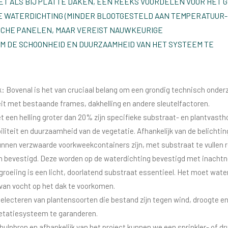
T ALS BIJ PLATTE DAKEN, EEN REEKS VOORDELEN VOOR HET 
DE WATERDICHTING (MINDER BLOOTGESTELD AAN TEMPERATUUR- 
AÏSCHE PANELEN, MAAR VEREIST NAUWKEURIGE
OM DE SCHOONHEID EN DUURZAAMHEID VAN HET SYSTEEM TE
Bovenal is het van cruciaal belang om een ​​grondig technisch onderz
eit met bestaande frames, dakhelling en andere sleutelfactoren.
een helling groter dan 20% zijn specifieke substraat- en plantvast
teit en duurzaamheid van de vegetatie. Afhankelijk van de belichting, 
unnen verzwaarde voorkweekcontainers zijn, met substraat te vullen ro
jn bevestigd. Deze worden op de waterdichting bevestigd met inachtn
groeiing is een licht, doorlatend substraat essentieel. Het moet wate
van vocht op het dak te voorkomen.
electeren van plantensoorten die bestand zijn tegen wind, droogte e
etatiesysteem te garanderen.
hulpbron en afhankelijk van het project kunnen we een sprinkler- of d