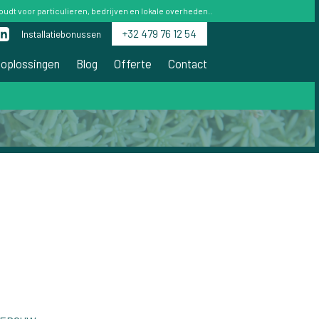
dt voor particulieren, bedrijven en lokale overheden..
+32 479 76 12 54
Installatiebonussen
 oplossingen
Blog
Offerte
Contact