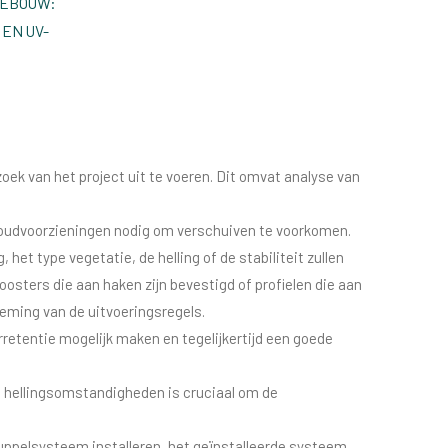
GEBOUW:
EN UV-
oek van het project uit te voeren. Dit omvat analyse van
houdvoorzieningen nodig om verschuiven te voorkomen.
het type vegetatie, de helling of de stabiliteit zullen
osters die aan haken zijn bevestigd of profielen die aan
eming van de uitvoeringsregels.
rretentie mogelijk maken en tegelijkertijd een goede
n hellingsomstandigheden is cruciaal om de
ruppelsysteem installeren, het geïnstalleerde systeem