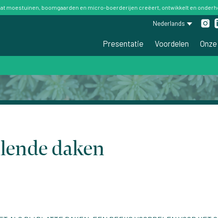
 dat moestuinen, boomgaarden en micro-boerderijen creëert, ontwikkelt en onderhou
Nederlands
Presentatie
Voordelen
Onze
llende daken