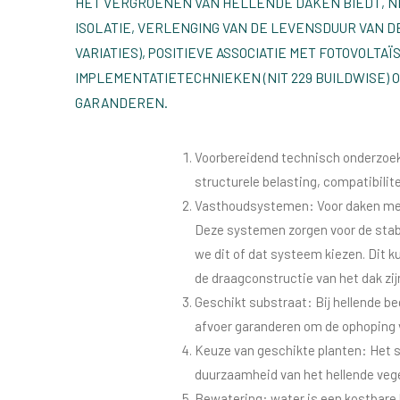
HET VERGROENEN VAN HELLENDE DAKEN BIEDT, NE
ISOLATIE, VERLENGING VAN DE LEVENSDUUR VAN 
VARIATIES), POSITIEVE ASSOCIATIE MET FOTOVOLT
IMPLEMENTATIETECHNIEKEN (NIT 229 BUILDWISE) 
GARANDEREN.
Voorbereidend technisch onderzoek: 
structurele belasting, compatibilit
Vasthoudsystemen: Voor daken met 
Deze systemen zorgen voor de stabili
we dit of dat systeem kiezen. Dit k
de draagconstructie van het dak zi
Geschikt substraat: Bij hellende be
afvoer garanderen om de ophoping 
Keuze van geschikte planten: Het s
duurzaamheid van het hellende veg
Bewatering: water is een kostbare 