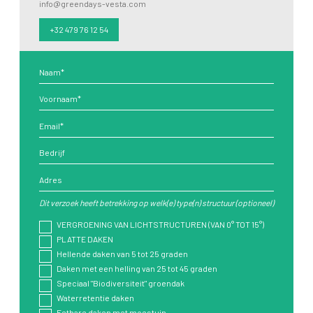
info@greendays-vesta.com
+32 479 76 12 54
Dit verzoek heeft betrekking op welk(e) type(n) structuur (optioneel)
VERGROENING VAN LICHTSTRUCTUREN (VAN 0° TOT 15°)
PLATTE DAKEN
Hellende daken van 5 tot 25 graden
Daken met een helling van 25 tot 45 graden
Speciaal "Biodiversiteit" groendak
Waterretentie daken
Eetbare daken met moestuin